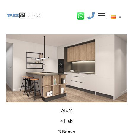
Atc 2
4 Hab
3 Banys