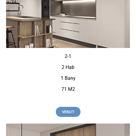
2-1
2 Hab
1 Bany
71 M2
VENUT