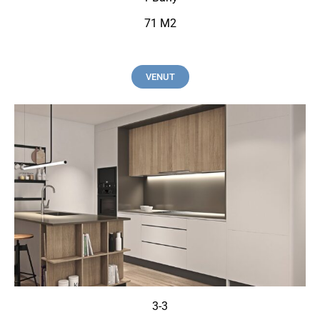
71 M2
VENUT
3-3