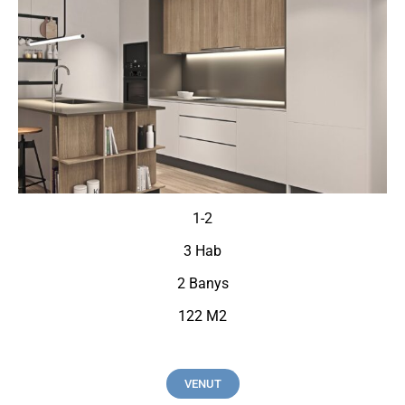
1-2
3 Hab
2 Banys
122 M2
VENUT