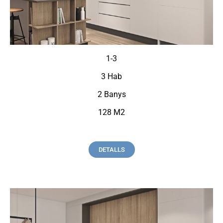
1-3
3 Hab
2 Banys
128 M2
DETALLS