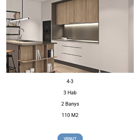
4-3
3 Hab
2 Banys
110 M2
VENUT