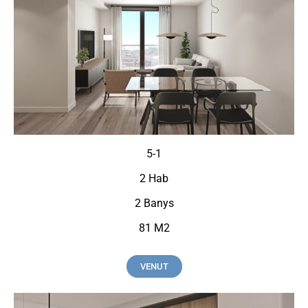
5-1
2 Hab
2 Banys
81 M2
VENUT