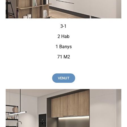
3-1
2 Hab
1 Banys
71 M2
VENUT