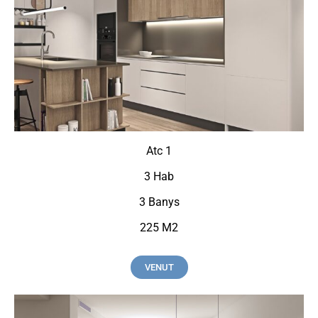
Atc 1
3 Hab
3 Banys
225 M2
VENUT