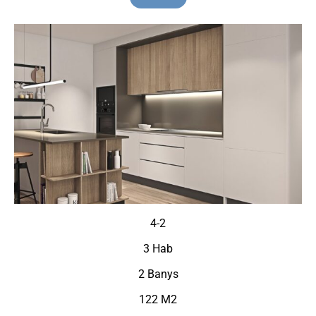
4-2
3 Hab
2 Banys
122 M2